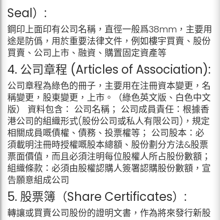
Seal）:
鋼印上面印有公司名稱，直徑一般爲38mm，主要用
途是防僞，用於重要法律文件，例如樓宇買賣、股份
買賣、公司上市、融資、購置固定資產等
4. 公司章程 (Articles of Association):
公司章程為綠色的冊子，主要用在注冊資本變更，名
稱變更，股東變更，上市。（綠色英文版、白色中文
版） 資料包含： 公司名稱； 公司成員責任：根據香
港公司的組織形式(股份公司或私人有限公司)，規定
相關成員嘅債權、債務、投票權等； 公司股本：必
須載明注冊時授權嘅股本總額、股份劃分方法&股票
票面價值，而且必須注明每位股權人所占股份數額；
組織條款：必須由股權認購人簽署認購股份數額，宣
告願意組成公司
5. 股票簿（Share Certificates）:
轉讓或買賣公司股份的證明文書，作為將來發行新股