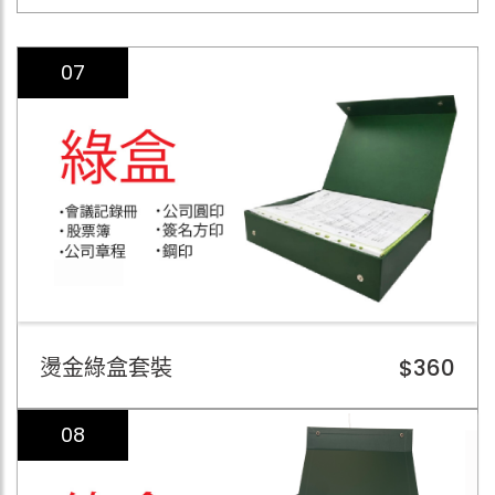
07
燙金綠盒套裝
$360
08