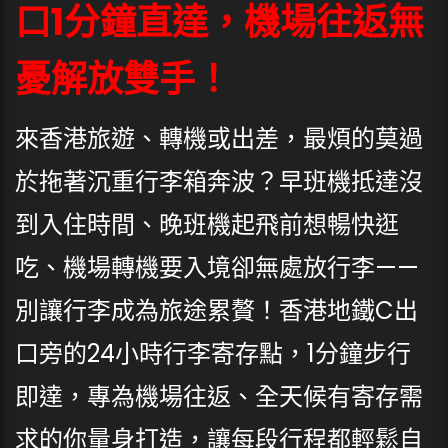
口1分鐘直達，機場往返無
憂解放雙手！
來香港旅遊、轉機或出差，最煩的莫過
於拖著沉重行李箱奔波？早班機抵達沒
到入住時間、晚班機起飛前想暢快逛
吃、機場轉機要入境卻無處放行李——
別讓行李成為旅途累贅！香港地鐵C出
口旁的24小時行李寄存點，1分鐘步行
即達，專為機場往返、全天候有寄存需
求的你量身打造，讓每段行程都輕鬆自